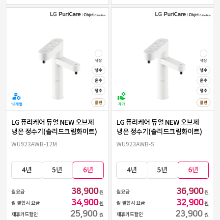
LG 퓨리케어 듀얼 NEW 오브제
LG 퓨리케어 듀얼 NEW 오브제
냉온 정수기(솔리드크림화이트)
냉온 정수기(솔리드크림화이트)
WU923AWB-12M
WU923AWB-S
4년
5년
6년
4년
5년
6년
38,900
36,900
월요금
월요금
원
원
34,900
32,900
월 결합시 요금
월 결합시 요금
원
원
25,900
23,900
제휴카드할인
제휴카드할인
원
원