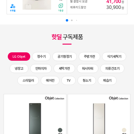
41,700
월 결합시 요금
원
30,900
제휴카드할인
원
핫딜
구독제품
LG Objet
정수기
공기청정기
주방가전
식기세척기
냉장고
안마의자
세탁가전
워시타워
의류건조기
스타일러
에어컨
TV
청소기
제습기