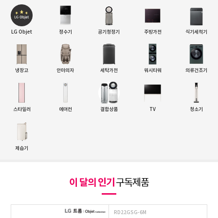
LG Objet
정수기
공기청정기
주방가전
식기세척기
냉장고
안마의자
세탁가전
워시타워
의류건조기
스타일러
에어컨
결합상품
TV
청소기
제습기
이 달의 인기
구독제품
RD22GSG-6M