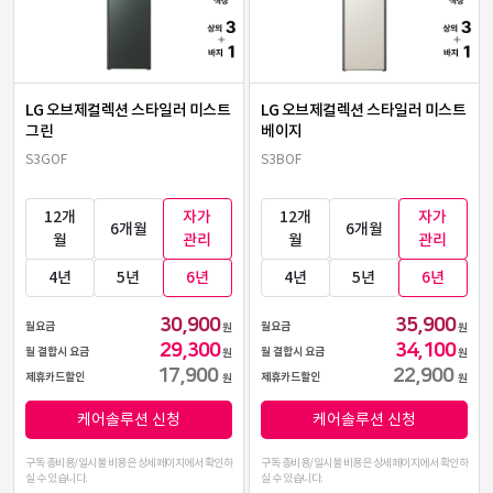
LG 오브제컬렉션 스타일러 미스트
LG 오브제컬렉션 스타일러 미스트
그린
베이지
S3GOF
S3BOF
12개
자가
12개
자가
6개월
6개월
월
관리
월
관리
4년
5년
6년
4년
5년
6년
30,900
35,900
월요금
월요금
원
원
29,300
34,100
월 결합시 요금
월 결합시 요금
원
원
17,900
22,900
제휴카드할인
제휴카드할인
원
원
케어솔루션 신청
케어솔루션 신청
구독 총비용/일시불 비용은 상세페이지에서 확인하
구독 총비용/일시불 비용은 상세페이지에서 확인하
실 수 있습니다.
실 수 있습니다.