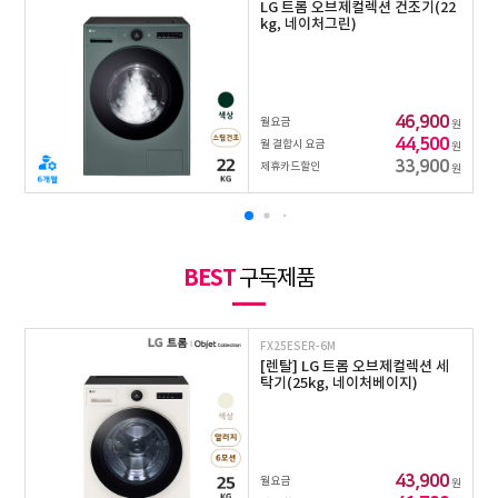
LG 트롬 오브제컬렉션 건조기(22
kg, 네이처그린)
46,900
월요금
원
44,500
월 결합시 요금
원
33,900
제휴카드할인
원
BEST
구독제품
FX25ESER-6M
[렌탈] LG 트롬 오브제컬렉션 세
탁기(25kg, 네이처베이지)
43,900
월요금
원