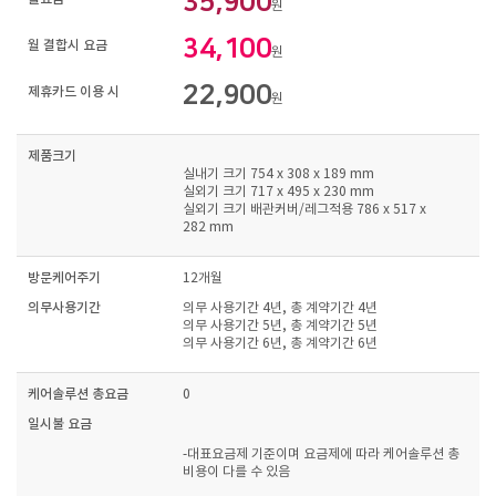
35,900
원
34,100
월 결합시 요금
원
22,900
제휴카드 이용 시
원
제품크기
실내기 크기 754 x 308 x 189 mm
실외기 크기 717 x 495 x 230 mm
실외기 크기 배관커버/레그적용 786 x 517 x
282 mm
방문케어주기
12개월
의무사용기간
의무 사용기간 4년, 총 계약기간 4년
의무 사용기간 5년, 총 계약기간 5년
의무 사용기간 6년, 총 계약기간 6년
케어솔루션 총요금
0
일시불 요금
-대표요금제 기준이며 요금제에 따라 케어솔루션 총
비용이 다를 수 있음