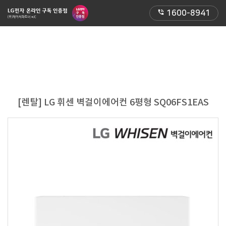
phone_in_talk
1600-8941
[렌탈] LG 휘센 벽걸이에어컨 6평형 SQ06FS1EAS