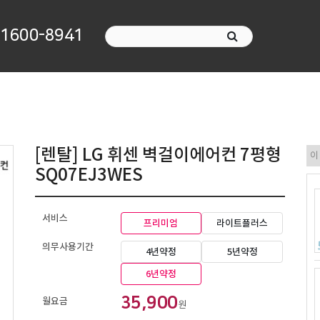
1600-8941
[렌탈] LG 휘센 벽걸이에어컨 7평형
SQ07EJ3WES
서비스
프리미엄
라이트플러스
의무사용기간
4년약정
5년약정
6년약정
35,900
월요금
원