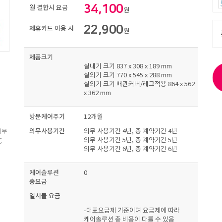
34,100
월 결합시 요금
원
22,900
제휴카드 이용 시
원
제품크기
실내기 크기 837 x 308 x 189 mm
실외기 크기 770 x 545 x 288 mm
실외기 크기 배관커버/레그적용 864 x 562
x 362 mm
방문케어주기
12개월
의무사용기간
의무 사용기간 4년, 총 계약기간 4년
의무
의무 사용기간 5년, 총 계약기간 5년
등
의무 사용기간 6년, 총 계약기간 6년
케어솔루션
0
총요금
일시불 요금
-대표요금제 기준이며 요금제에 따라
케어솔루션 총 비용이 다를 수 있음