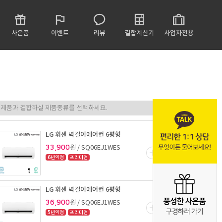
사은품
이벤트
리뷰
결합계산기
사업자전용
LG 휘센 벽걸이에어컨 6평형
33,900
원 / SQ06EJ1WES
6년약정
프리미엄
LG 휘센 벽걸이에어컨 6평형
36,900
원 / SQ06EJ1WES
5년약정
프리미엄