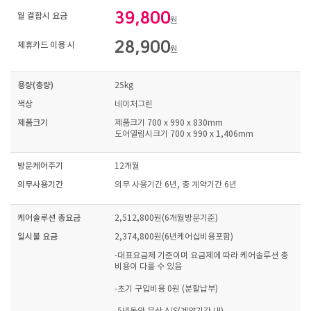
39,800
월 결합시 요금
원
28,900
제휴카드 이용 시
원
용량(총량)
25kg
색상
네이처그린
제품크기
제품크기 700 x 990 x 830mm
도어열림시크기 700 x 990 x 1,406mm
방문케어주기
12개월
의무사용기간
의무 사용기간 6년, 총 계약기간 6년
케어솔루션 총요금
2,512,800원(6개월방문기준)
일시불 요금
2,374,800원(6년케어십비용포함)
-대표요금제 기준이며 요금제에 따라 케어솔루션 총
비용이 다를 수 있음
-초기 구입비용 0원 (분할납부)
-5년동안 무상 A/S(계약기간 내)