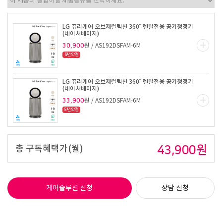
LG 퓨리케어 오브제컬렉션 360˚ 렌탈전용 공기청정기
(네이처베이지)
원 / AS192DSFAM-6M
30,900
6년약정
LG 퓨리케어 오브제컬렉션 360˚ 렌탈전용 공기청정기
(네이처베이지)
원 / AS192DSFAM-6M
33,900
5년약정
LG 퓨리케어 오브제컬렉션 360˚ 렌탈전용 공기청정기
(네이처베이지)
총 구독혜택가(월)
43,900
원
원 / AS192DSFAM-6M
39,900
4년약정
케어솔루션 신청
상담 신청
LG 퓨리케어 오브제컬렉션 360˚ 렌탈전용 공기청정기
(네이처베이지)
원 / AS192DSFAM-S
24,900
6년약정