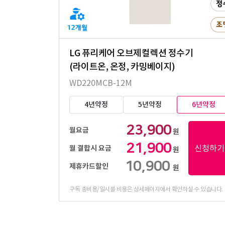
LG 퓨리케어 오브제컬렉션 정수기
(라이트온, 온정, 카밍베이지)
WD220MCB-12M
4년약정
5년약정
6년약정
23,900
월요금
원
21,900
신청하기
월 결합시 요금
원
10,900
제휴카드할인
원
구독 총비용/일시불 비용은 상세페이지에서 확인하실 수 있습니다.