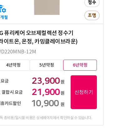
LG 퓨리케어 오브제컬렉션 정수기
(라이트온, 온정, 카밍클레이브라운)
D220MNB-12M
4년약정
5년약정
6년약정
23,900
월요금
원
21,900
신청하기
 결합시 요금
원
10,900
제휴카드할인
원
독 총비용/일시불 비용은 상세페이지에서 확인하실 수 있습니다.