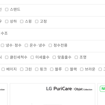
인
스탠드
우
상하
스윙
고정
저수조
냉수·정수
온수·냉수
정수전용
식
클린세척수
미세출수
맞춤출수
조명
베이지
그린
핑크
블루
블랙
브라운