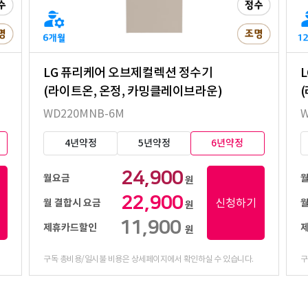
LG 퓨리케어 오브제컬렉션 정수기
(라이트온, 온정, 카밍클레이브라운)
WD220MNB-6M
W
4년약정
5년약정
6년약정
24,900
월요금
원
22,900
신청하기
월 결합시 요금
월
원
11,900
제휴카드할인
원
구독 총비용/일시불 비용은 상세페이지에서 확인하실 수 있습니다.
구