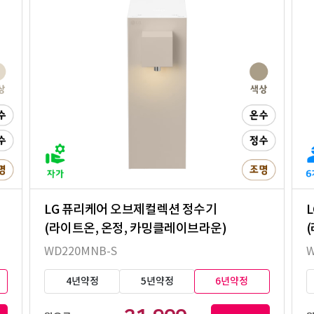
LG 퓨리케어 오브제컬렉션 정수기
(라이트온, 온정, 카밍클레이브라운)
WD220MNB-S
W
4년약정
5년약정
6년약정