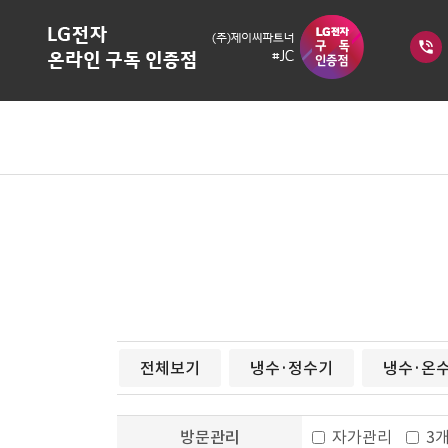
phone_in_talk
전체보기
냉수·정수기
냉수·온수
방문관리
자가관리
3