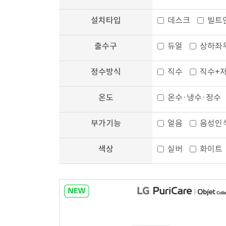
설치타입
데스크
빌트
출수구
듀얼
상하좌
정수방식
직수
직수+
온도
온수·냉수·정수
부가기능
얼음
음성인
색상
실버
화이트