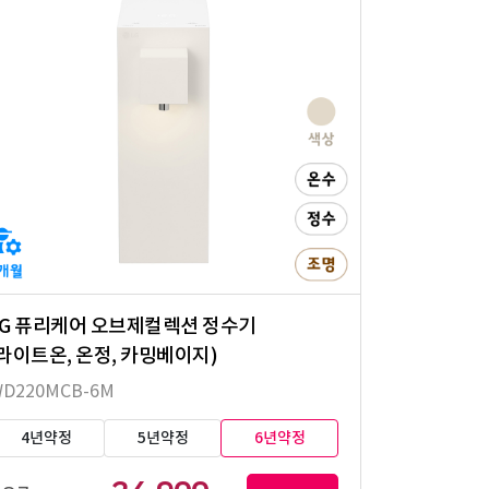
LG 퓨리케어 오브제컬렉션 정수기
(라이트온, 온정, 카밍베이지)
D220MCB-6M
4년약정
5년약정
6년약정