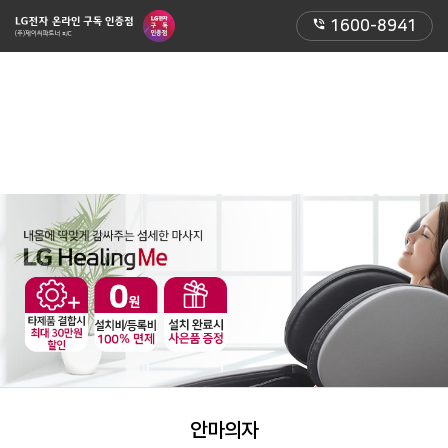
phone_in_talk
1600-8941
안마의자