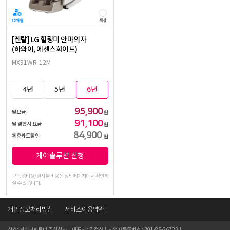
[렌탈] LG 힐링미 안마의자
(하와이, 에센스화이트)
MX91WR-12M
4년
5년
6년
95,900
월요금
원
91,100
월 결합시 요금
원
84,900
제휴카드할인
원
케어솔루션 신청
구독 총비용/일시불 비용은 상세페이지에서 확인하
실 수 있습니다.
개인정보처리방침
서비스이용약관
상호: 제이씨파트너 주식회사 │ 대표자 : 김정찬 │ 사업자등록번호 : 201-86-26723 │