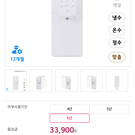
의무사용기간
4년
5년
6년
33,900
월요금
원