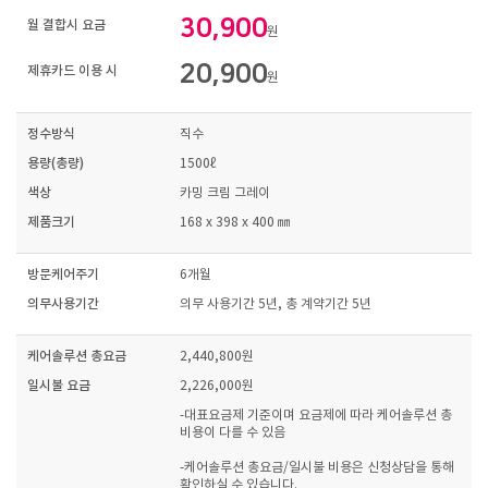
30,900
월 결합시 요금
원
20,900
제휴카드 이용 시
원
정수방식
직수
용량(총량)
1500ℓ
색상
카밍 크림 그레이
제품크기
168 x 398 x 400 ㎜
방문케어주기
6개월
의무사용기간
의무 사용기간 5년, 총 계약기간 5년
케어솔루션 총요금
2,440,800원
일시불 요금
2,226,000원
-대표요금제 기준이며 요금제에 따라 케어솔루션 총
비용이 다를 수 있음
-케어솔루션 총요금/일시불 비용은 신청상담을 통해
확인하실 수 있습니다.