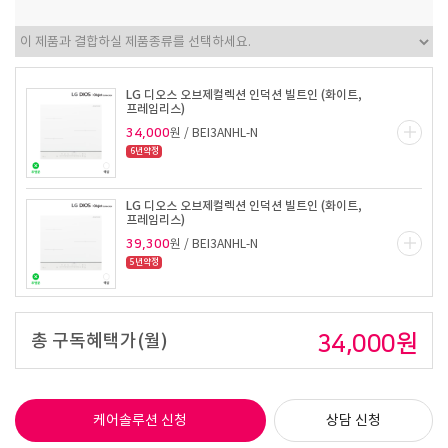
LG 디오스 오브제컬렉션 인덕션 빌트인 (화이트,
프레임리스)
원 / BEI3ANHL-N
34,000
6년약정
LG 디오스 오브제컬렉션 인덕션 빌트인 (화이트,
프레임리스)
원 / BEI3ANHL-N
39,300
5년약정
LG 디오스 오브제컬렉션 인덕션 빌트인 (화이트,
프레임리스)
총 구독혜택가(월)
34,000
원
원 / BEI3ANHL-N
47,400
4년약정
케어솔루션 신청
상담 신청
LG 디오스 오브제컬렉션 인덕션 빌트인 (화이트,
프레임리스)