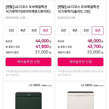
[렌탈] LG 디오스 오브제컬렉션
[렌탈] LG 디오스 오브제컬렉션
식기세척기(네이처에센스화이트)
식기세척기(솔리드그린)
DEE6EWE-12M
DUE6GLE-6M
3년
4년
5년
6년
3년
4년
5년
6년
44,000
46,000
월요금
월요금
원
원
41,800
43,700
월 결합시 요금
월 결합시 요금
원
원
31,000
33,000
제휴카드할인
제휴카드할인
원
원
케어솔루션 신청
케어솔루션 신청
구독 총비용/일시불 비용은 상세페이지에서 확인하
구독 총비용/일시불 비용은 상세페이지에서 확인하
실 수 있습니다.
실 수 있습니다.