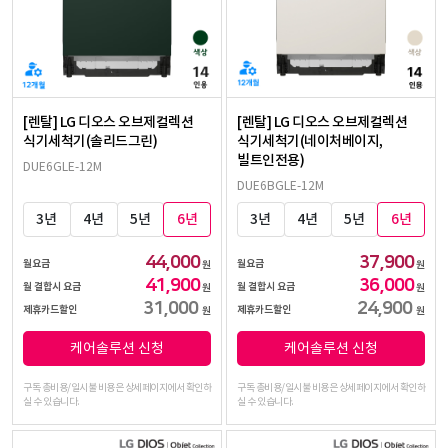
[렌탈] LG 디오스 오브제컬렉션
[렌탈] LG 디오스 오브제컬렉션
식기세척기(솔리드그린)
식기세척기(네이처베이지,
빌트인전용)
DUE6GLE-12M
DUE6BGLE-12M
3년
4년
5년
6년
3년
4년
5년
6년
44,000
37,900
월요금
월요금
원
원
41,900
36,000
월 결합시 요금
월 결합시 요금
원
원
31,000
24,900
제휴카드할인
제휴카드할인
원
원
케어솔루션 신청
케어솔루션 신청
구독 총비용/일시불 비용은 상세페이지에서 확인하
구독 총비용/일시불 비용은 상세페이지에서 확인하
실 수 있습니다.
실 수 있습니다.