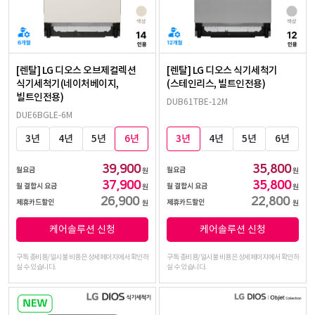
[렌탈] LG 디오스 오브제컬렉션
[렌탈] LG 디오스 식기세척기
식기세척기(네이처베이지,
(스테인리스, 빌트인전용)
빌트인전용)
DUB61TBE-12M
DUE6BGLE-6M
3년
4년
5년
6년
3년
4년
5년
6년
39,900
35,800
월요금
월요금
원
원
37,900
35,800
월 결합시 요금
월 결합시 요금
원
원
26,900
22,800
제휴카드할인
제휴카드할인
원
원
케어솔루션 신청
케어솔루션 신청
구독 총비용/일시불 비용은 상세페이지에서 확인하
구독 총비용/일시불 비용은 상세페이지에서 확인하
실 수 있습니다.
실 수 있습니다.