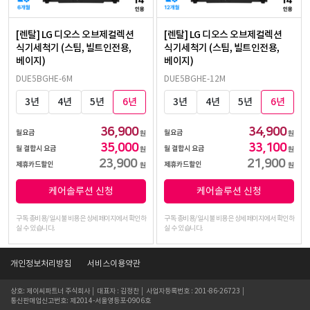
[렌탈] LG 디오스 오브제컬렉션
[렌탈] LG 디오스 오브제컬렉션
식기세척기 (스팀, 빌트인전용,
식기세척기 (스팀, 빌트인전용,
베이지)
베이지)
DUE5BGHE-6M
DUE5BGHE-12M
3년
4년
5년
6년
3년
4년
5년
6년
36,900
34,900
월요금
월요금
원
원
35,000
33,100
월 결합시 요금
월 결합시 요금
원
원
23,900
21,900
제휴카드할인
제휴카드할인
원
원
케어솔루션 신청
케어솔루션 신청
구독 총비용/일시불 비용은 상세페이지에서 확인하
구독 총비용/일시불 비용은 상세페이지에서 확인하
실 수 있습니다.
실 수 있습니다.
개인정보처리방침
서비스이용약관
상호: 제이씨파트너 주식회사 │ 대표자 : 김정찬 │ 사업자등록번호 : 201-86-26723 │
통신판매업신고번호: 제2014-서울영등포-0906호