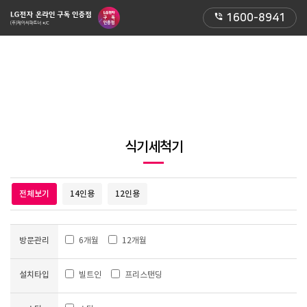
phone_in_talk
1600-8941
식기세척기
전체보기
14인용
12인용
방문관리
6개월
12개월
설치타입
빌트인
프리스탠딩