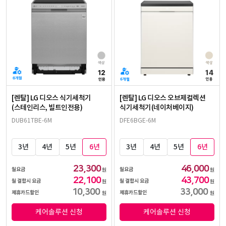
[렌탈] LG 디오스 식기세척기
[렌탈] LG 디오스 오브제컬렉션
(스테인리스, 빌트인전용)
식기세척기(네이처베이지)
DUB61TBE-6M
DFE6BGE-6M
3년
4년
5년
6년
3년
4년
5년
6년
23,300
46,000
월요금
월요금
원
원
22,100
43,700
월 결합시 요금
월 결합시 요금
원
원
10,300
33,000
제휴카드할인
제휴카드할인
원
원
케어솔루션 신청
케어솔루션 신청