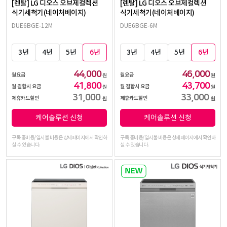
[렌탈] LG 디오스 오브제컬렉션
[렌탈] LG 디오스 오브제컬렉션
식기세척기(네이처베이지)
식기세척기(네이처베이지)
DUE6BGE-12M
DUE6BGE-6M
3년
4년
5년
6년
3년
4년
5년
6년
44,000
46,000
월요금
월요금
원
원
41,800
43,700
월 결합시 요금
월 결합시 요금
원
원
31,000
33,000
제휴카드할인
제휴카드할인
원
원
케어솔루션 신청
케어솔루션 신청
구독 총비용/일시불 비용은 상세페이지에서 확인하
구독 총비용/일시불 비용은 상세페이지에서 확인하
실 수 있습니다.
실 수 있습니다.