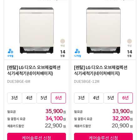
[렌탈] LG 디오스 오브제컬렉션
[렌탈] LG 디오스 오브제컬렉션
식기세척기(네이처베이지)
식기세척기(네이처베이지)
DUE5BGE-6M
DUE5BGE-12M
3년
4년
5년
6년
3년
4년
5년
6년
35,900
33,900
월요금
월요금
원
원
34,100
32,200
월 결합시 요금
월 결합시 요금
원
원
22,900
20,900
제휴카드할인
제휴카드할인
원
원
케어솔루션 신청
케어솔루션 신청