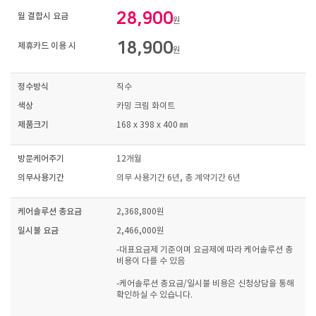
28,900
월 결합시 요금
원
18,900
제휴카드 이용 시
원
정수방식
직수
색상
카밍 크림 화이트
제품크기
168 x 398 x 400 ㎜
방문케어주기
12개월
의무사용기간
의무 사용기간 6년, 총 계약기간 6년
케어솔루션 총요금
2,368,800원
일시불 요금
2,466,000원
-대표요금제 기준이며 요금제에 따라 케어솔루션 총
비용이 다를 수 있음
-케어솔루션 총요금/일시불 비용은 신청상담을 통해
확인하실 수 있습니다.