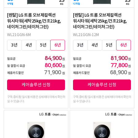
[렌탈] LG 트롬 오브제컬렉션
[렌탈] LG 트롬 오브제컬렉션
워시타워(세탁25kg/건조21kg,
워시타워(세탁25kg/건조21kg,
네이처그린/네이처그린)
네이처그린/네이처그린)
WL21GGN-6M
WL21GGN-12M
3년
4년
5년
6년
3년
4년
5년
6년
84,900
81,900
월요금
월요금
원
원
80,600
77,800
월 결합시 요금
월 결합시 요금
원
원
71,900
68,900
제휴카드할인
제휴카드할인
원
원
케어솔루션 신청
케어솔루션 신청
구독 총비용/일시불 비용은 상세페이지에서 확인하
구독 총비용/일시불 비용은 상세페이지에서 확인하
실 수 있습니다.
실 수 있습니다.