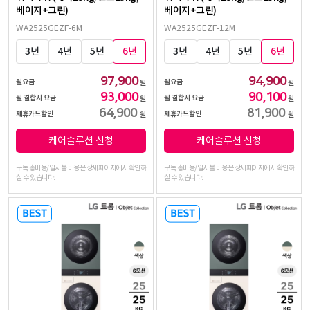
베이지+그린)
베이지+그린)
WA2525GEZF-6M
WA2525GEZF-12M
3년
4년
5년
6년
3년
4년
5년
6년
97,900
94,900
월요금
월요금
원
원
93,000
90,100
월 결합시 요금
월 결합시 요금
원
원
64,900
81,900
제휴카드할인
제휴카드할인
원
원
케어솔루션 신청
케어솔루션 신청
구독 총비용/일시불 비용은 상세페이지에서 확인하
구독 총비용/일시불 비용은 상세페이지에서 확인하
실 수 있습니다.
실 수 있습니다.