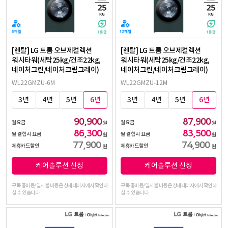
[렌탈] LG 트롬 오브제컬렉션
[렌탈] LG 트롬 오브제컬렉션
워시타워(세탁25kg/건조22kg,
워시타워(세탁25kg/건조22kg,
네이처그린/네이처크림그레이)
네이처그린/네이처크림그레이)
WL22GMZU-6M
WL22GMZU-12M
3년
4년
5년
6년
3년
4년
5년
6년
90,900
87,900
월요금
월요금
원
원
86,300
83,500
월 결합시 요금
월 결합시 요금
원
원
77,900
74,900
제휴카드할인
제휴카드할인
원
원
케어솔루션 신청
케어솔루션 신청
구독 총비용/일시불 비용은 상세페이지에서 확인하
구독 총비용/일시불 비용은 상세페이지에서 확인하
실 수 있습니다.
실 수 있습니다.