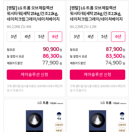
[렌탈] LG 트롬 오브제컬렉션
[렌탈] LG 트롬 오브제컬렉션
워시타워(세탁25kg/건조22kg,
워시타워(세탁25kg/건조22kg,
네이처크림그레이/네이처베이지
네이처크림그레이/네이처베이지
WL22MEZU-6M
WL22MEZU-12M
3년
4년
5년
6년
3년
4년
5년
6년
90,900
87,900
월요금
월요금
원
원
86,300
83,500
월 결합시 요금
월 결합시 요금
원
원
77,900
74,900
제휴카드할인
제휴카드할인
원
원
케어솔루션 신청
케어솔루션 신청
구독 총비용/일시불 비용은 상세페이지에서 확인하
구독 총비용/일시불 비용은 상세페이지에서 확인하
실 수 있습니다.
실 수 있습니다.