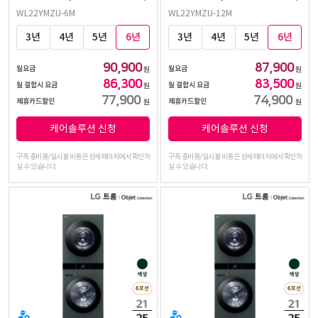
WL22YMZU-6M
WL22YMZU-12M
3년
4년
5년
6년
3년
4년
5년
6년
90,900
87,900
월요금
월요금
원
원
86,300
83,500
월 결합시 요금
월 결합시 요금
원
원
77,900
74,900
제휴카드할인
제휴카드할인
원
원
케어솔루션 신청
케어솔루션 신청
구독 총비용/일시불 비용은 상세페이지에서 확인하
구독 총비용/일시불 비용은 상세페이지에서 확인하
실 수 있습니다.
실 수 있습니다.