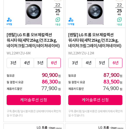
[렌탈] LG 트롬 오브제컬렉션
[렌탈] LG 트롬 오브제컬렉션
워시타워(세탁25kg/건조22kg,
워시타워(세탁25kg/건조22kg,
네이처크림그레이/네이처네이비)
네이처크림그레이/네이처네이비)
WL22MYZU-6M
WL22MYZU-12M
3년
4년
5년
6년
3년
4년
5년
6년
90,900
87,900
월요금
월요금
원
원
86,300
83,500
월 결합시 요금
월 결합시 요금
원
원
77,900
74,900
제휴카드할인
제휴카드할인
원
원
케어솔루션 신청
케어솔루션 신청
구독 총비용/일시불 비용은 상세페이지에서 확인하
구독 총비용/일시불 비용은 상세페이지에서 확인하
실 수 있습니다.
실 수 있습니다.