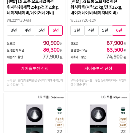
[렌탈] LG 트롬 오브제컬렉션
[렌탈] LG 트롬 오브제컬렉션
워시타워(세탁25kg/건조22kg,
워시타워(세탁25kg/건조22kg,
네이처네이비/네이처네이비)
네이처네이비/네이처네이비)
WL22YYZU-6M
WL22YYZU-12M
3년
4년
5년
6년
3년
4년
5년
6년
90,900
87,900
월요금
월요금
원
원
86,300
83,500
월 결합시 요금
월 결합시 요금
원
원
77,900
74,900
제휴카드할인
제휴카드할인
원
원
케어솔루션 신청
케어솔루션 신청
구독 총비용/일시불 비용은 상세페이지에서 확인하
구독 총비용/일시불 비용은 상세페이지에서 확인하
실 수 있습니다.
실 수 있습니다.