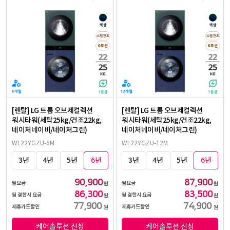
[렌탈] LG 트롬 오브제컬렉션
[렌탈] LG 트롬 오브제컬렉션
워시타워(세탁25kg/건조22kg,
워시타워(세탁25kg/건조22kg,
네이처네이비/네이처그린)
네이처네이비/네이처그린)
WL22YGZU-6M
WL22YGZU-12M
3년
4년
5년
6년
3년
4년
5년
6년
90,900
87,900
월요금
월요금
원
원
86,300
83,500
월 결합시 요금
월 결합시 요금
원
원
77,900
74,900
제휴카드할인
제휴카드할인
원
원
케어솔루션 신청
케어솔루션 신청