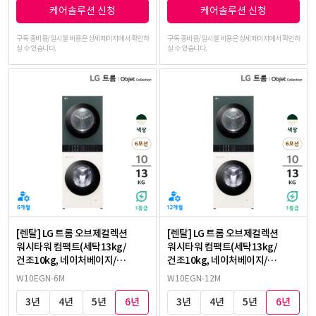
케어솔루션 신청
케어솔루션 신청
구독 총비용/일시불 비용은 상세페이지에서 확인하
구독 총비용/일시불 비용은 상세페이지에서 확인하
실 수 있습니다.
실 수 있습니다.
[렌탈] LG 트롬 오브제컬렉션
[렌탈] LG 트롬 오브제컬렉션
워시타워 컴팩트(세탁13kg/
워시타워 컴팩트(세탁13kg/
건조10kg, 네이처베이지/
건조10kg, 네이처베이지/
네이처그린)
네이처그린)
W10EGN-6M
W10EGN-12M
3년
4년
5년
6년
3년
4년
5년
6년