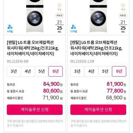
[렌탈] LG 트롬 오브제컬렉션
[렌탈] LG 트롬 오브제컬렉션
워시타워(세탁25kg/건조21kg,
워시타워(세탁25kg/건조21kg,
네이처베이지/네이처베이지)
네이처베이지/네이처베이지)
WL21EEN-6M
WL21EEN-12M
3년
4년
5년
6년
3년
4년
5년
6년
84,900
81,900
월요금
월요금
원
원
80,600
77,800
월 결합시 요금
월 결합시 요금
원
원
71,900
68,900
제휴카드할인
제휴카드할인
원
원
케어솔루션 신청
케어솔루션 신청
구독 총비용/일시불 비용은 상세페이지에서 확인하
구독 총비용/일시불 비용은 상세페이지에서 확인하
실 수 있습니다.
실 수 있습니다.