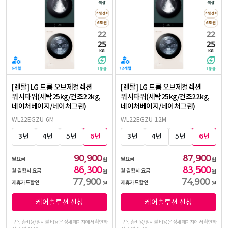
[렌탈] LG 트롬 오브제컬렉션
[렌탈] LG 트롬 오브제컬렉션
워시타워(세탁25kg/건조22kg,
워시타워(세탁25kg/건조22kg,
네이처베이지/네이처그린)
네이처베이지/네이처그린)
WL22EGZU-6M
WL22EGZU-12M
3년
4년
5년
6년
3년
4년
5년
6년
90,900
87,900
월요금
월요금
원
원
86,300
83,500
월 결합시 요금
월 결합시 요금
원
원
77,900
74,900
제휴카드할인
제휴카드할인
원
원
케어솔루션 신청
케어솔루션 신청
구독 총비용/일시불 비용은 상세페이지에서 확인하
구독 총비용/일시불 비용은 상세페이지에서 확인하