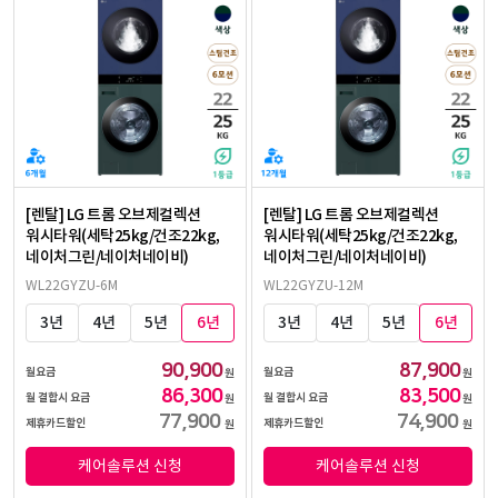
[렌탈] LG 트롬 오브제컬렉션
[렌탈] LG 트롬 오브제컬렉션
워시타워(세탁25kg/건조22kg,
워시타워(세탁25kg/건조22kg,
네이처그린/네이처네이비)
네이처그린/네이처네이비)
WL22GYZU-6M
WL22GYZU-12M
3년
4년
5년
6년
3년
4년
5년
6년
90,900
87,900
월요금
월요금
원
원
86,300
83,500
월 결합시 요금
월 결합시 요금
원
원
77,900
74,900
제휴카드할인
제휴카드할인
원
원
케어솔루션 신청
케어솔루션 신청