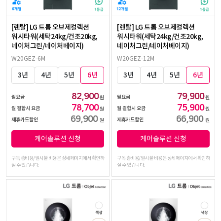
[렌탈] LG 트롬 오브제컬렉션
[렌탈] LG 트롬 오브제컬렉션
워시타워(세탁24kg/건조20kg,
워시타워(세탁24kg/건조20kg,
네이처그린/네이처베이지)
네이처그린/네이처베이지)
W20GEZ-6M
W20GEZ-12M
3년
4년
5년
6년
3년
4년
5년
6년
82,900
79,900
월요금
월요금
원
원
78,700
75,900
월 결합시 요금
월 결합시 요금
원
원
69,900
66,900
제휴카드할인
제휴카드할인
원
원
케어솔루션 신청
케어솔루션 신청
구독 총비용/일시불 비용은 상세페이지에서 확인하
구독 총비용/일시불 비용은 상세페이지에서 확인하
실 수 있습니다.
실 수 있습니다.