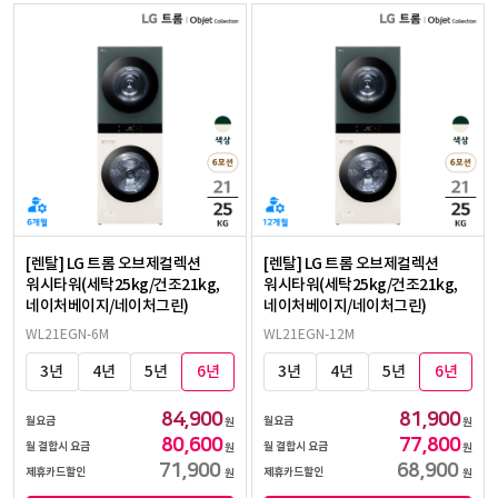
[렌탈] LG 트롬 오브제컬렉션
[렌탈] LG 트롬 오브제컬렉션
워시타워(세탁25kg/건조21kg,
워시타워(세탁25kg/건조21kg,
네이처베이지/네이처그린)
네이처베이지/네이처그린)
WL21EGN-6M
WL21EGN-12M
3년
4년
5년
6년
3년
4년
5년
6년
84,900
81,900
월요금
월요금
원
원
80,600
77,800
월 결합시 요금
월 결합시 요금
원
원
71,900
68,900
제휴카드할인
제휴카드할인
원
원