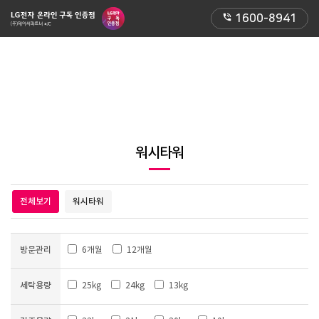
phone_in_talk
1600-8941
워시타워
전체보기
워시타워
방문관리
6개월
12개월
세탁용량
25kg
24kg
13kg