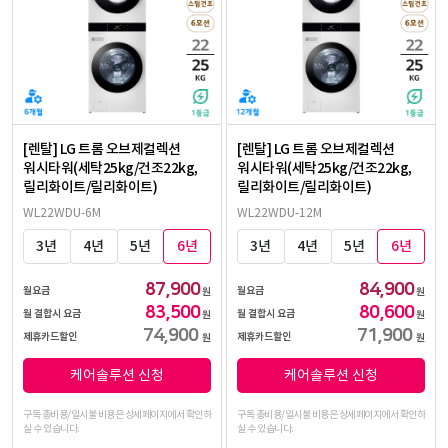
[렌탈] LG 트롬 오브제컬렉션
[렌탈] LG 트롬 오브제컬렉션
워시타워(세탁25kg/건조22kg,
워시타워(세탁25kg/건조22kg,
릴리화이트/릴리화이트)
릴리화이트/릴리화이트)
WL22WDU-6M
WL22WDU-12M
3년
4년
5년
6년
3년
4년
5년
6년
87,900
84,900
월요금
월요금
원
원
83,500
80,600
월 결합시 요금
월 결합시 요금
원
원
74,900
71,900
제휴카드할인
제휴카드할인
원
원
케어솔루션 신청
케어솔루션 신청
구독 총비용/일시불 비용은 상세페이지에서 확인하
구독 총비용/일시불 비용은 상세페이지에서 확인하
실 수 있습니다.
실 수 있습니다.