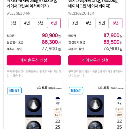
워시타워(세탁25kg/건조22kg,
워시타워(세탁25kg/건조22kg,
네이처그린/네이처베이지)
네이처그린/네이처베이지)
WL22GEZU-6M
WL22GEZU-12M
3년
4년
5년
6년
3년
4년
5년
6년
90,900
87,900
월요금
월요금
원
원
86,300
83,500
월 결합시 요금
월 결합시 요금
원
원
77,900
74,900
제휴카드할인
제휴카드할인
원
원
케어솔루션 신청
케어솔루션 신청
구독 총비용/일시불 비용은 상세페이지에서 확인하
구독 총비용/일시불 비용은 상세페이지에서 확인하
실 수 있습니다.
실 수 있습니다.