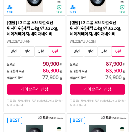
[렌탈] LG 트롬 오브제컬렉션
[렌탈] LG 트롬 오브제컬렉션
워시타워(세탁25kg/건조22kg,
워시타워(세탁25kg/건조22kg,
네이처베이지/네이처네이비
네이처베이지/네이처네이비
WL22EYZU-6M
WL22EYZU-12M
3년
4년
5년
6년
3년
4년
5년
6년
90,900
87,900
월요금
월요금
원
원
86,300
83,500
월 결합시 요금
월 결합시 요금
원
원
77,900
74,900
제휴카드할인
제휴카드할인
원
원
케어솔루션 신청
케어솔루션 신청
구독 총비용/일시불 비용은 상세페이지에서 확인하
구독 총비용/일시불 비용은 상세페이지에서 확인하
실 수 있습니다.
실 수 있습니다.