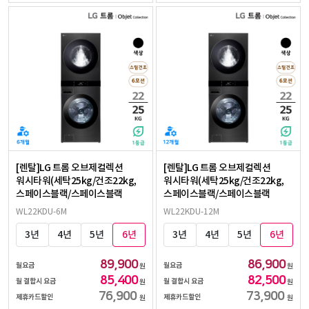
[렌탈]LG 트롬 오브제컬렉션
[렌탈]LG 트롬 오브제컬렉션
워시타워(세탁25kg/건조22kg,
워시타워(세탁25kg/건조22kg,
스페이스블랙/스페이스블랙
스페이스블랙/스페이스블랙
WL22KDU-6M
WL22KDU-12M
3년
4년
5년
6년
3년
4년
5년
6년
89,900
86,900
월요금
월요금
원
원
85,400
82,500
월 결합시 요금
월 결합시 요금
원
원
76,900
73,900
제휴카드할인
제휴카드할인
원
원