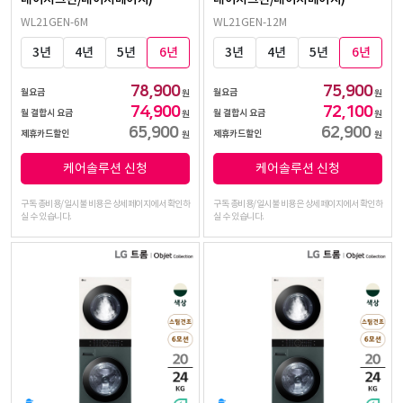
WL21GEN-6M
WL21GEN-12M
3년
4년
5년
6년
3년
4년
5년
6년
78,900
75,900
월요금
월요금
원
원
74,900
72,100
월 결합시 요금
월 결합시 요금
원
원
65,900
62,900
제휴카드할인
제휴카드할인
원
원
케어솔루션 신청
케어솔루션 신청
구독 총비용/일시불 비용은 상세페이지에서 확인하
구독 총비용/일시불 비용은 상세페이지에서 확인하
실 수 있습니다.
실 수 있습니다.