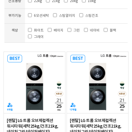
건조용량
22kg
21kg
20kg
10kg
부가기능
6모션세탁
스팀알러지
스팀건조
색상
화이트
베이지
그린
네이비
블랙
그레이
[렌탈] LG 트롬 오브제컬렉션
[렌탈] LG 트롬 오브제컬렉션
워시타워(세탁25kg/건조21kg,
워시타워(세탁25kg/건조21kg,
네이처그린/네이처베이지)
네이처그린/네이처베이지)